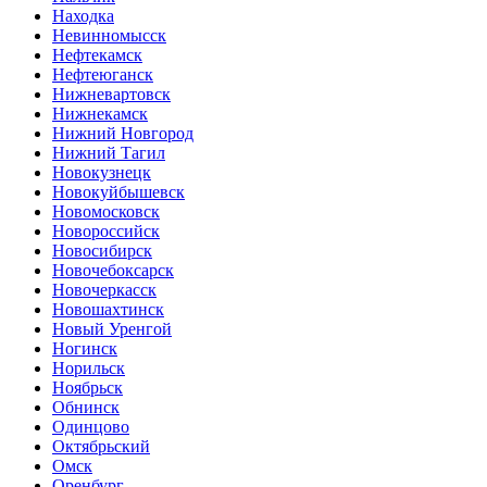
Находка
Невинномысск
Нефтекамск
Нефтеюганск
Нижневартовск
Нижнекамск
Нижний Новгород
Нижний Тагил
Новокузнецк
Новокуйбышевск
Новомосковск
Новороссийск
Новосибирск
Новочебоксарск
Новочеркасск
Новошахтинск
Новый Уренгой
Ногинск
Норильск
Ноябрьск
Обнинск
Одинцово
Октябрьский
Омск
Оренбург