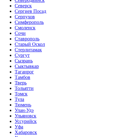
Северодвинск
Северск
Сергиев Посад
Серпухов
Симферополь
Смоленск
Сочи
Ставрополь
Старый Оскол
Стерлитамак
Сургут
Сызрань
Сыктывкар
Таганрог
Тамбов
Тверь
Тольятти
Томск
Тула
Тюмень
Улан-Удэ
Ульяновск
Уссурийск
Уфа
Хабаровск