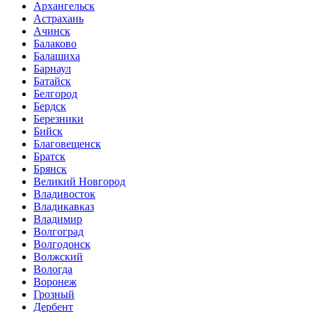
Архангельск
Астрахань
Ачинск
Балаково
Балашиха
Барнаул
Батайск
Белгород
Бердск
Березники
Бийск
Благовещенск
Братск
Брянск
Великий Новгород
Владивосток
Владикавказ
Владимир
Волгоград
Волгодонск
Волжский
Вологда
Воронеж
Грозный
Дербент