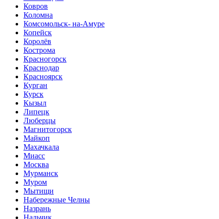
Ковров
Коломна
Комсомольск- на-Амуре
Копейск
Королёв
Кострома
Красногорск
Краснодар
Красноярск
Курган
Курск
Кызыл
Липецк
Люберцы
Магнитогорск
Майкоп
Махачкала
Миасс
Москва
Мурманск
Муром
Мытищи
Набережные Челны
Назрань
Нальчик