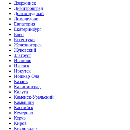
Дзержинск
Димитровград
Долгопрудный
Домодедово
Евпатория
Екатеринбург
Елец
Ессентуки
Железногорск
Жуковский
Златоуст
Иваново
Ижевск
Иркутск
Йошкар-Ола
Казань
Калининград
Калуга
Каменск-Уральский
Камышин
Каспийск
Кемерово
Керчь
Киров
Кисловодск