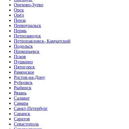
Орехово-Зуево
Орск
Орёл
Пенза
Первоуральск
Пермь
Петрозаводск
Петропавловск- Камчатский
Подольск
Прокопьевск
Псков
Пушкино
Пятигорск
Раменское
Ростов-на-Дону
Рубцовск
Рыбинск
Рязань
Салават
Самара
Санкт-Петербург
Саранск
Саратов
Севастополь