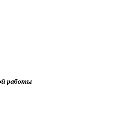
к
ой работы