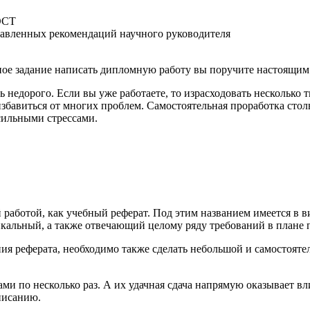
ГОСТ
ставленных рекомендаций научного руководителя
енное задание написать дипломную работу вы поручите настоящи
ь недорого. Если вы уже работаете, то израсходовать несколько
избавиться от многих проблем. Самостоятельная проработка сто
 сильными стрессами.
й работой, как учебный реферат. Под этим названием имеется в
икальный, а также отвечающий целому ряду требований в плане
 реферата, необходимо также сделать небольшой и самостоятель
ами по несколько раз. А их удачная сдача напрямую оказывает вл
писанию.