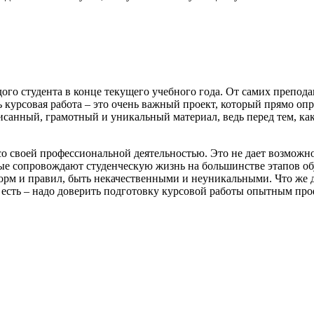
дого студента в конце текущего учебного года. От самих препод
ь курсовая работа – это очень важный проект, который прямо о
санный, грамотный и уникальный материал, ведь перед тем, как
 своей профессиональной деятельностью. Это не дает возможнос
ые сопровождают студенческую жизнь на большинстве этапов обу
орм и правил, быть некачественными и неуникальными. Что же де
 есть – надо доверить подготовку курсовой работы опытным про