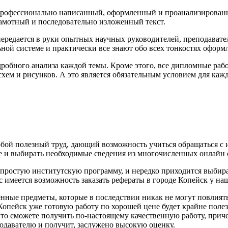
 профессионально написанный, оформленный и проанализирован
рамотный и последовательно изложенный текст.
 передается в руки опытных научных руководителей, преподават
ной системе и практически все знают обо всех тонкостях оформл
дробного анализа каждой темы. Кроме этого, все дипломные ра
схем и рисунков. А это является обязательным условием для ка
т собой полезный труд, дающий возможность учиться обращаться 
ке и выбирать необходимые сведения из многочисленных онлайн 
ростую институтскую программу, и нередко приходится выбирать
с имеется возможность заказать рефераты в городе Копейск у н
нные предметы, которые в последствии никак не могут повлиять
 Копейск уже готовую работу по хорошей цене будет крайне поле
то сможете получить по-настоящему качественную работу, приче
подавателю и получит, заслужено высокую оценку.