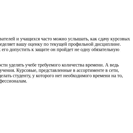
авателей и учащихся часто можно услышать, как сдачу курсовых
пределяет вашу оценку по текущей профильной дисциплине.
 его допустить к защите он пройдет не одну обязательную
ти уделять учебе требуемого количества времени. А ведь
чения. Курсовые, представленные в ассортименте в сети,
лать студенту, у которого нет необходимого времени на то,
фессионалам.