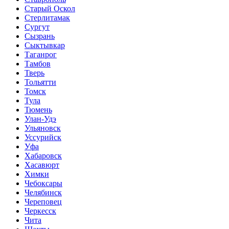
Старый Оскол
Стерлитамак
Сургут
Сызрань
Сыктывкар
Таганрог
Тамбов
Тверь
Тольятти
Томск
Тула
Тюмень
Улан-Удэ
Ульяновск
Уссурийск
Уфа
Хабаровск
Хасавюрт
Химки
Чебоксары
Челябинск
Череповец
Черкесск
Чита