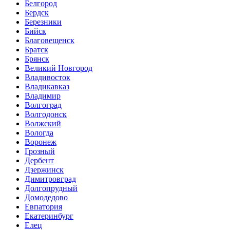
Белгород
Бердск
Березники
Бийск
Благовещенск
Братск
Брянск
Великий Новгород
Владивосток
Владикавказ
Владимир
Волгоград
Волгодонск
Волжский
Вологда
Воронеж
Грозный
Дербент
Дзержинск
Димитровград
Долгопрудный
Домодедово
Евпатория
Екатеринбург
Елец