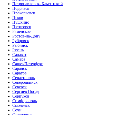
Петропавловск- Камчатский
Подольск
Прокопьевск
Псков
Пушкино
Пятигорск
Раменское
Ростов-на-Дону
Рубцовск
Рыбинск
Рязань
Салават
Самара
Санкт-Петербург
Саранск
Саратов
Севастополь
Северодвинск
Северск
Сергиев Посад
Серпухов
Симферополь
Смоленск
Сочи
Ставрополь