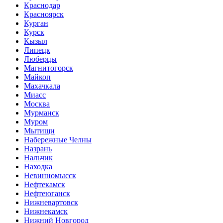
Краснодар
Красноярск
Курган
Курск
Кызыл
Липецк
Люберцы
Магнитогорск
Майкоп
Махачкала
Миасс
Москва
Мурманск
Муром
Мытищи
Набережные Челны
Назрань
Нальчик
Находка
Невинномысск
Нефтекамск
Нефтеюганск
Нижневартовск
Нижнекамск
Нижний Новгород