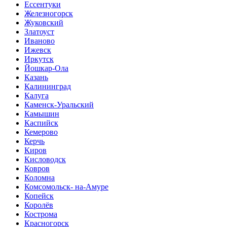
Ессентуки
Железногорск
Жуковский
Златоуст
Иваново
Ижевск
Иркутск
Йошкар-Ола
Казань
Калининград
Калуга
Каменск-Уральский
Камышин
Каспийск
Кемерово
Керчь
Киров
Кисловодск
Ковров
Коломна
Комсомольск- на-Амуре
Копейск
Королёв
Кострома
Красногорск