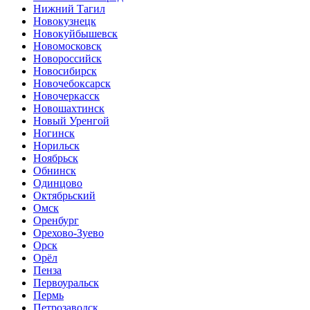
Нижний Тагил
Новокузнецк
Новокуйбышевск
Новомосковск
Новороссийск
Новосибирск
Новочебоксарск
Новочеркасск
Новошахтинск
Новый Уренгой
Ногинск
Норильск
Ноябрьск
Обнинск
Одинцово
Октябрьский
Омск
Оренбург
Орехово-Зуево
Орск
Орёл
Пенза
Первоуральск
Пермь
Петрозаводск