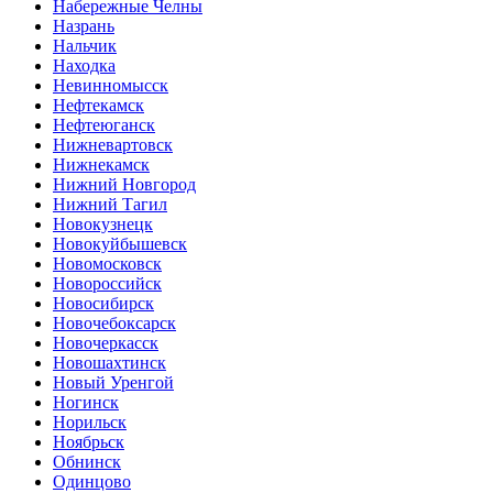
Набережные Челны
Назрань
Нальчик
Находка
Невинномысск
Нефтекамск
Нефтеюганск
Нижневартовск
Нижнекамск
Нижний Новгород
Нижний Тагил
Новокузнецк
Новокуйбышевск
Новомосковск
Новороссийск
Новосибирск
Новочебоксарск
Новочеркасск
Новошахтинск
Новый Уренгой
Ногинск
Норильск
Ноябрьск
Обнинск
Одинцово