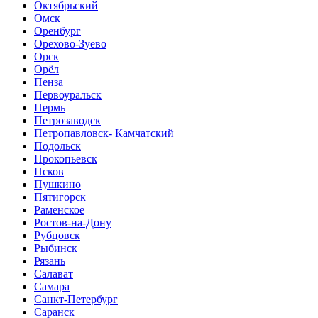
Октябрьский
Омск
Оренбург
Орехово-Зуево
Орск
Орёл
Пенза
Первоуральск
Пермь
Петрозаводск
Петропавловск- Камчатский
Подольск
Прокопьевск
Псков
Пушкино
Пятигорск
Раменское
Ростов-на-Дону
Рубцовск
Рыбинск
Рязань
Салават
Самара
Санкт-Петербург
Саранск