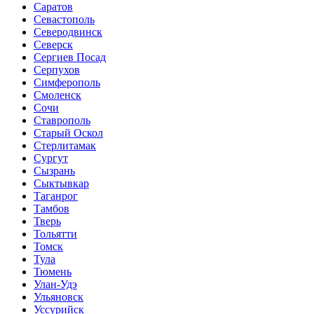
Саратов
Севастополь
Северодвинск
Северск
Сергиев Посад
Серпухов
Симферополь
Смоленск
Сочи
Ставрополь
Старый Оскол
Стерлитамак
Сургут
Сызрань
Сыктывкар
Таганрог
Тамбов
Тверь
Тольятти
Томск
Тула
Тюмень
Улан-Удэ
Ульяновск
Уссурийск