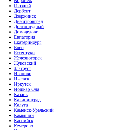
Воронеж
Грозный
Дербент
Дзержинск
Димитровград
Долгопрудный
Домодедово
Евпатория
Екатеринбург
Елец
Ессентуки
Железногорск
Жуковский
Златоуст
Иваново
Ижевск
Иркутск
Йошкар-Ола
Казань
Калининград
Калуга
Каменск-Уральский
Камышин
Каспийск
Кемерово