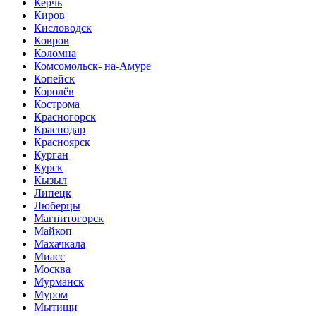
Керчь
Киров
Кисловодск
Ковров
Коломна
Комсомольск- на-Амуре
Копейск
Королёв
Кострома
Красногорск
Краснодар
Красноярск
Курган
Курск
Кызыл
Липецк
Люберцы
Магнитогорск
Майкоп
Махачкала
Миасс
Москва
Мурманск
Муром
Мытищи