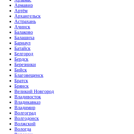
Армавир
Артём
Архангельск
Астрахань
Ачинск
Балаково
Балашиха
Барнаул
Батайск
Белгород
Бердск
Березники
Бийск
Благовещенск
Братск
Брянск
Великий Новгород
Владивосток
Владикавказ
Владимир
Волгоград
Волгодонск
Волжский
Вологда