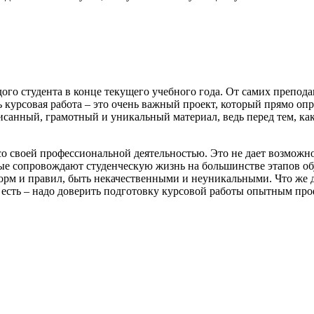
дого студента в конце текущего учебного года. От самих препод
ь курсовая работа – это очень важный проект, который прямо о
санный, грамотный и уникальный материал, ведь перед тем, как
 своей профессиональной деятельностью. Это не дает возможнос
ые сопровождают студенческую жизнь на большинстве этапов обу
орм и правил, быть некачественными и неуникальными. Что же де
 есть – надо доверить подготовку курсовой работы опытным про