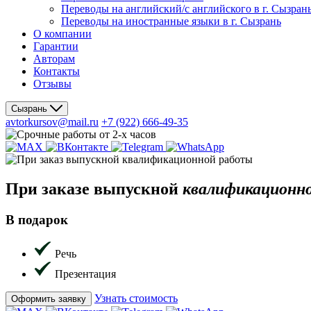
Переводы на английский/с английского в г. Сызран
Переводы на иностранные языки в г. Сызрань
О компании
Гарантии
Авторам
Контакты
Отзывы
Сызрань
avtorkursov@mail.ru
+7 (922) 666-49-35
При заказе
выпускной
квалификационн
В подарок
Речь
Презентация
Узнать стоимость
Оформить заявку