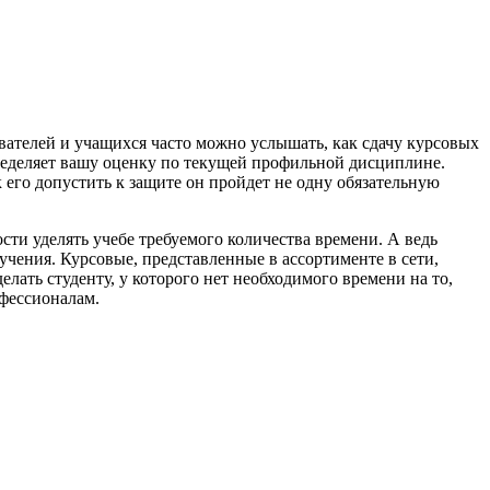
авателей и учащихся часто можно услышать, как сдачу курсовых
пределяет вашу оценку по текущей профильной дисциплине.
 его допустить к защите он пройдет не одну обязательную
ти уделять учебе требуемого количества времени. А ведь
чения. Курсовые, представленные в ассортименте в сети,
лать студенту, у которого нет необходимого времени на то,
фессионалам.