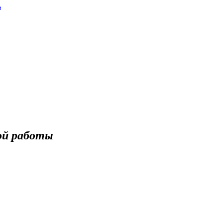
ь
ой работы