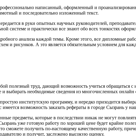
 профессионально написанный, оформленный и проанализирован
рамотный и последовательно изложенный текст.
 передается в руки опытных научных руководителей, преподават
ной системе и практически все знают обо всех тонкостях оформл
дробного анализа каждой темы. Кроме этого, все дипломные ра
схем и рисунков. А это является обязательным условием для ка
т собой полезный труд, дающий возможность учиться обращаться 
ке и выбирать необходимые сведения из многочисленных онлайн 
ростую институтскую программу, и нередко приходится выбирать
с имеется возможность заказать рефераты в городе Сызрань у н
нные предметы, которые в последствии никак не могут повлиять
 Сызрань уже готовую работу по хорошей цене будет крайне поле
то сможете получить по-настоящему качественную работу, приче
подавателю и получит, заслужено высокую оценку.