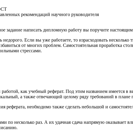
ГОСТ
ставленных рекомендаций научного руководителя
енное задание написать дипломную работу вы поручите настоящи
ь недорого. Если вы уже работаете, то израсходовать несколько
избавиться от многих проблем. Самостоятельная проработка сто
 сильными стрессами.
й работой, как учебный реферат. Под этим названием имеется в
икальный, а также отвечающий целому ряду требований в плане
 реферата, необходимо также сделать небольшой и самостоятель
ами по несколько раз. А их удачная сдача напрямую оказывает вл
писанию.