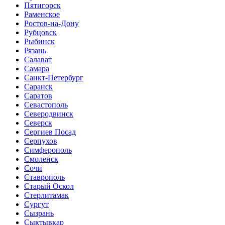
Пятигорск
Раменское
Ростов-на-Дону
Рубцовск
Рыбинск
Рязань
Салават
Самара
Санкт-Петербург
Саранск
Саратов
Севастополь
Северодвинск
Северск
Сергиев Посад
Серпухов
Симферополь
Смоленск
Сочи
Ставрополь
Старый Оскол
Стерлитамак
Сургут
Сызрань
Сыктывкар