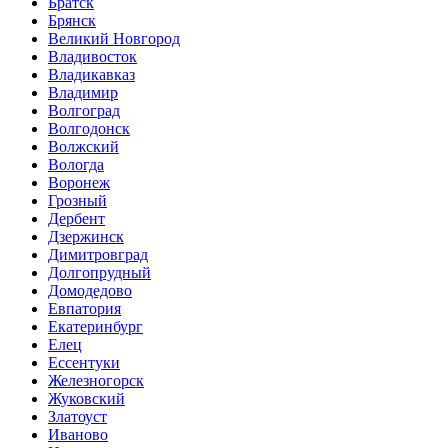
Братск
Брянск
Великий Новгород
Владивосток
Владикавказ
Владимир
Волгоград
Волгодонск
Волжский
Вологда
Воронеж
Грозный
Дербент
Дзержинск
Димитровград
Долгопрудный
Домодедово
Евпатория
Екатеринбург
Елец
Ессентуки
Железногорск
Жуковский
Златоуст
Иваново