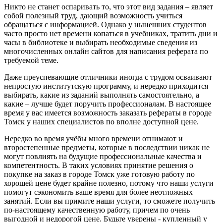
Никто не станет оспаривать то, что этот вид задания – являет
собой полезный труд, дающий возможность учиться
обращаться с информацией. Однако у нынешних студентов
часто просто нет времени копаться в учебниках, тратить дни и
часы в библиотеке и выбирать необходимые сведения из
многочисленных онлайн сайтов для написания реферата по
требуемой теме.
Даже преуспевающие отличники иногда с трудом осваивают
непростую институтскую программу, и нередко приходится
выбирать, какие из заданий выполнять самостоятельно, а
какие – лучше будет поручить профессионалам. В настоящее
время у вас имеется возможность заказать рефераты в городе
Томск у наших специалистов по вполне доступной цене.
Нередко во время учёбы много времени отнимают и
второстепенные предметы, которые в последствии никак не
могут повлиять на будущие профессиональные качества и
компетентность. В таких условиях принятие решения о
покупке на заказ в городе Томск уже готовую работу по
хорошей цене будет крайне полезно, потому что наши услуги
помогут сэкономить ваше время для более неотложных
занятий. Если вы примите наши услуги, то сможете получить
по-настоящему качественную работу, причем по очень
выгодной и недорогой цене. Будьте уверены - купленный у