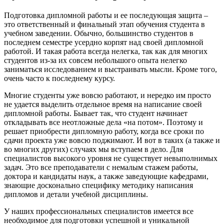
Подготовка дипломной работы и ее последующая защита –
это ответственный и финальный этап обучения студента в
учебном заведении. Обычно, большинство студентов в
последнем семестре усердно корпят над своей дипломной
работой. И такая работа всегда нелегка, так как для многих
студентов из-за их совсем небольшого опыта нелегко
заниматься исследованием и выстраивать мысли. Кроме того,
очень часто к последнему курсу.
Многие студенты уже вовсю работают, и нередко им просто
не удается выделить отдельное время на написание своей
дипломной работы. Бывает так, что студент начинает
откладывать все неотложные дела «на потом». Поэтому и
решает приобрести дипломную работу, когда все сроки по
сдачи проекта уже вовсю поджимают. И вот в таких (а также и
во многих других) случаях мы вступаем в дело. Для
специалистов высокого уровня не существует невыполнимых
задач. Это все преподаватели с немалым стажем работы,
доктора и кандидаты наук, а также заведующие кафедрами,
знающие досконально специфику методику написания
дипломов и детали учебной дисциплины.
У наших профессиональных специалистов имеется все
необходимое для подготовки успешной и уникальной