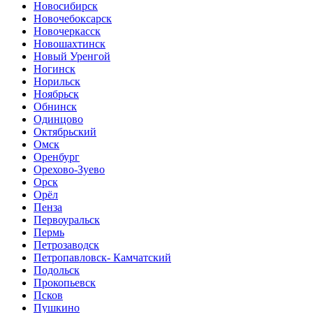
Новосибирск
Новочебоксарск
Новочеркасск
Новошахтинск
Новый Уренгой
Ногинск
Норильск
Ноябрьск
Обнинск
Одинцово
Октябрьский
Омск
Оренбург
Орехово-Зуево
Орск
Орёл
Пенза
Первоуральск
Пермь
Петрозаводск
Петропавловск- Камчатский
Подольск
Прокопьевск
Псков
Пушкино