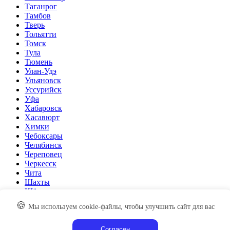
Таганрог
Тамбов
Тверь
Тольятти
Томск
Тула
Тюмень
Улан-Удэ
Ульяновск
Уссурийск
Уфа
Хабаровск
Хасавюрт
Химки
Чебоксары
Челябинск
Череповец
Черкесск
Чита
Шахты
Щёлково
Электросталь
🍪
Мы используем cookie-файлы, чтобы улучшить сайт для вас
Элиста
Энгельс
Южно-Сахалинск
Согласен