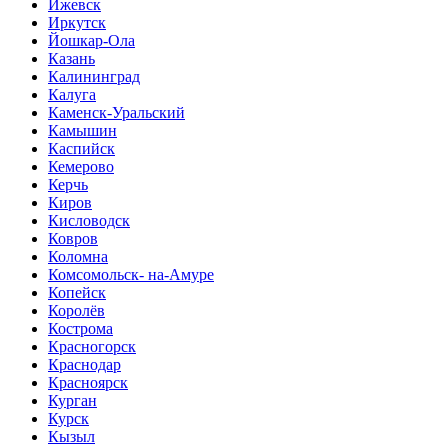
Ижевск
Иркутск
Йошкар-Ола
Казань
Калининград
Калуга
Каменск-Уральский
Камышин
Каспийск
Кемерово
Керчь
Киров
Кисловодск
Ковров
Коломна
Комсомольск- на-Амуре
Копейск
Королёв
Кострома
Красногорск
Краснодар
Красноярск
Курган
Курск
Кызыл