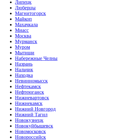
Липецк
Люберцы
Магнитогорск
Майкоп
Махачкала
Миасс
Москва
Мурманск
Муром
Мытищи
Набережные Челны
Назрань
Нальчик
Находка
Невинномысск
Нефтекамск
Нефтеюганск
Нижневартовск
Нижнекамск
Нижний Новгород
Нижний Тагил
Новокузнецк
Новокуйбышевск
Новомосковск
Новороссийск