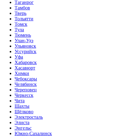
Таганрог
Тамбов
Тверь
Тольятти
Томск
Тула
Тюмень
Улан-Удэ
Ульяновск
Уссурийск
Уфа
Хабаровск
Хасавюрт
Химки
Чебоксары
Челябинск
Череповец
Черкесск
Чита
Шахты
Щёлково
Электросталь
Элиста
Энгельс
Южно-Сахалинск