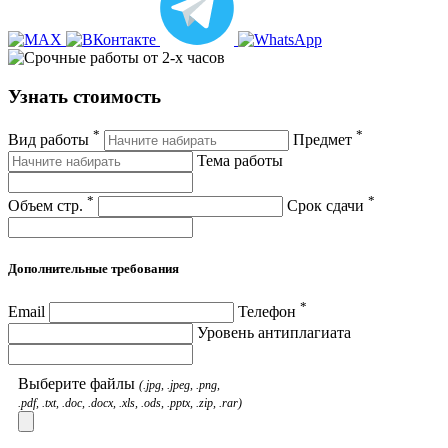
Узнать стоимость
*
*
Вид работы
Предмет
Тема работы
*
*
Объем стр.
Срок сдачи
Дополнительные требования
*
Email
Телефон
Уровень антиплагиата
Выберите файлы
(.jpg, .jpeg, .png,
.pdf, .txt, .doc, .docx, .xls, .ods, .pptx, .zip, .rar)