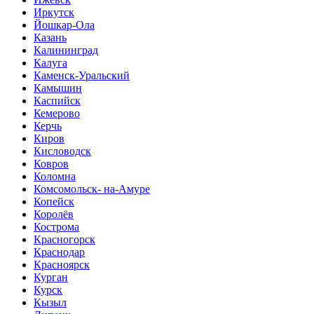
Иркутск
Йошкар-Ола
Казань
Калининград
Калуга
Каменск-Уральский
Камышин
Каспийск
Кемерово
Керчь
Киров
Кисловодск
Ковров
Коломна
Комсомольск- на-Амуре
Копейск
Королёв
Кострома
Красногорск
Краснодар
Красноярск
Курган
Курск
Кызыл