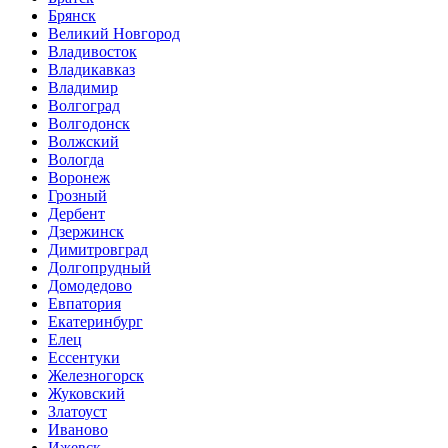
Брянск
Великий Новгород
Владивосток
Владикавказ
Владимир
Волгоград
Волгодонск
Волжский
Вологда
Воронеж
Грозный
Дербент
Дзержинск
Димитровград
Долгопрудный
Домодедово
Евпатория
Екатеринбург
Елец
Ессентуки
Железногорск
Жуковский
Златоуст
Иваново
Ижевск