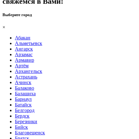
свяжемся в Вами!
Выберите город
×
Абакан
Альметьевск
Ангарск
Арзамас
Армавир
Артём
Архангельск
Астрахань
Ачинск
Балаково
Балашиха
Барнаул
Батайск
Белгород
Бердск
Березники
Бийск
Благовещенск
Братск