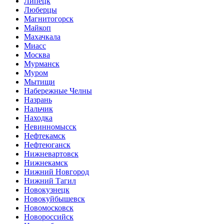
Липецк
Люберцы
Магнитогорск
Майкоп
Махачкала
Миасс
Москва
Мурманск
Муром
Мытищи
Набережные Челны
Назрань
Нальчик
Находка
Невинномысск
Нефтекамск
Нефтеюганск
Нижневартовск
Нижнекамск
Нижний Новгород
Нижний Тагил
Новокузнецк
Новокуйбышевск
Новомосковск
Новороссийск