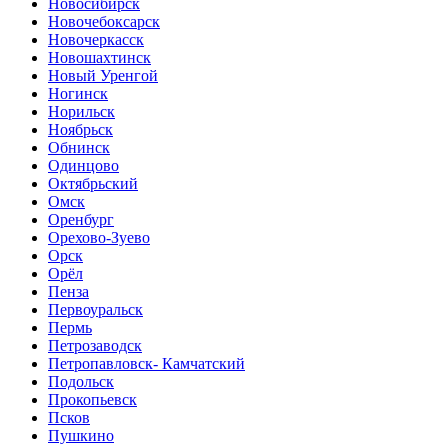
Новосибирск
Новочебоксарск
Новочеркасск
Новошахтинск
Новый Уренгой
Ногинск
Норильск
Ноябрьск
Обнинск
Одинцово
Октябрьский
Омск
Оренбург
Орехово-Зуево
Орск
Орёл
Пенза
Первоуральск
Пермь
Петрозаводск
Петропавловск- Камчатский
Подольск
Прокопьевск
Псков
Пушкино