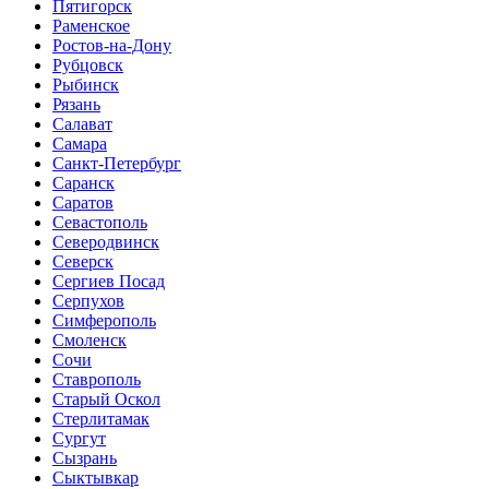
Пятигорск
Раменское
Ростов-на-Дону
Рубцовск
Рыбинск
Рязань
Салават
Самара
Санкт-Петербург
Саранск
Саратов
Севастополь
Северодвинск
Северск
Сергиев Посад
Серпухов
Симферополь
Смоленск
Сочи
Ставрополь
Старый Оскол
Стерлитамак
Сургут
Сызрань
Сыктывкар