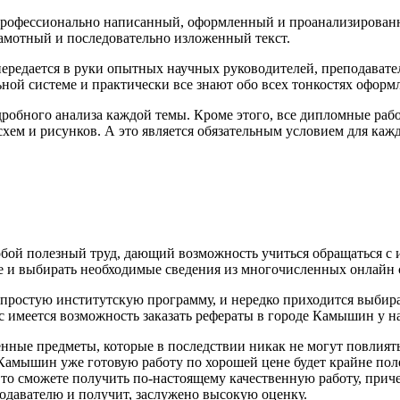
 профессионально написанный, оформленный и проанализирован
рамотный и последовательно изложенный текст.
 передается в руки опытных научных руководителей, преподават
ной системе и практически все знают обо всех тонкостях оформл
дробного анализа каждой темы. Кроме этого, все дипломные ра
схем и рисунков. А это является обязательным условием для ка
т собой полезный труд, дающий возможность учиться обращаться 
ке и выбирать необходимые сведения из многочисленных онлайн 
ростую институтскую программу, и нередко приходится выбирать
ас имеется возможность заказать рефераты в городе Камышин у 
нные предметы, которые в последствии никак не могут повлиять
 Камышин уже готовую работу по хорошей цене будет крайне пол
то сможете получить по-настоящему качественную работу, приче
подавателю и получит, заслужено высокую оценку.