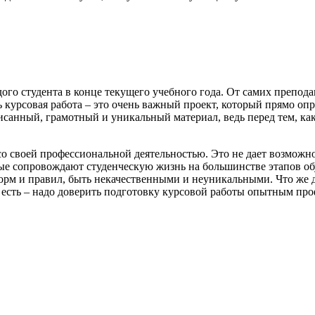
дого студента в конце текущего учебного года. От самих препод
ь курсовая работа – это очень важный проект, который прямо о
санный, грамотный и уникальный материал, ведь перед тем, как
 своей профессиональной деятельностью. Это не дает возможнос
ые сопровождают студенческую жизнь на большинстве этапов обу
орм и правил, быть некачественными и неуникальными. Что же де
 есть – надо доверить подготовку курсовой работы опытным про