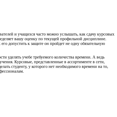
авателей и учащихся часто можно услышать, как сдачу курсовых
пределяет вашу оценку по текущей профильной дисциплине.
 его допустить к защите он пройдет не одну обязательную
ти уделять учебе требуемого количества времени. А ведь
чения. Курсовые, представленные в ассортименте в сети,
лать студенту, у которого нет необходимого времени на то,
фессионалам.