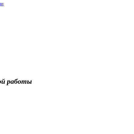
ин
ой работы