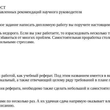
ГОСТ
ставленных рекомендаций научного руководителя
енное задание написать дипломную работу вы поручите настоящи
ь недорого. Если вы уже работаете, то израсходовать несколько
избавиться от многих проблем. Самостоятельная проработка сто
 сильными стрессами.
й работой, как учебный реферат. Под этим названием имеется в
икальный, а также отвечающий целому ряду требований в плане
 реферата, необходимо также сделать небольшой и самостоятель
ами по несколько раз. А их удачная сдача напрямую оказывает вл
писанию.