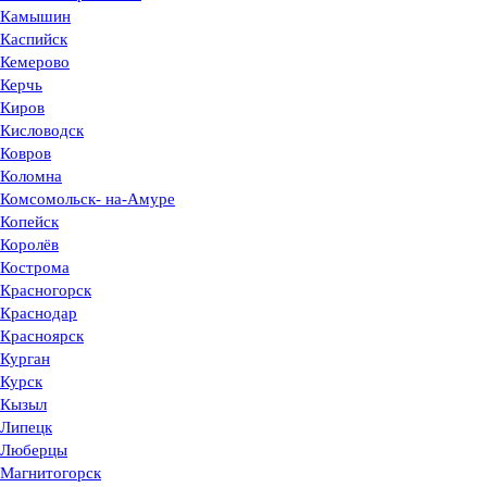
Камышин
Каспийск
Кемерово
Керчь
Киров
Кисловодск
Ковров
Коломна
Комсомольск- на-Амуре
Копейск
Королёв
Кострома
Красногорск
Краснодар
Красноярск
Курган
Курск
Кызыл
Липецк
Люберцы
Магнитогорск