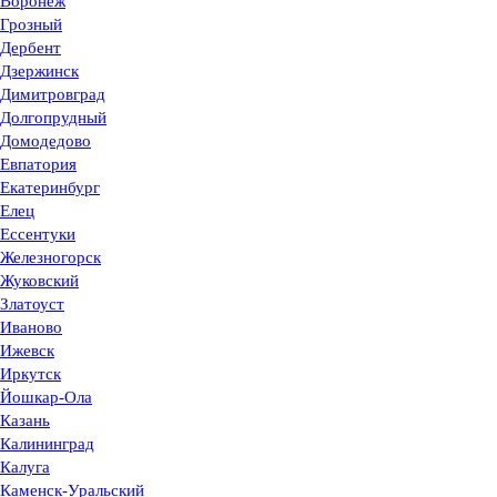
Воронеж
Грозный
Дербент
Дзержинск
Димитровград
Долгопрудный
Домодедово
Евпатория
Екатеринбург
Елец
Ессентуки
Железногорск
Жуковский
Златоуст
Иваново
Ижевск
Иркутск
Йошкар-Ола
Казань
Калининград
Калуга
Каменск-Уральский