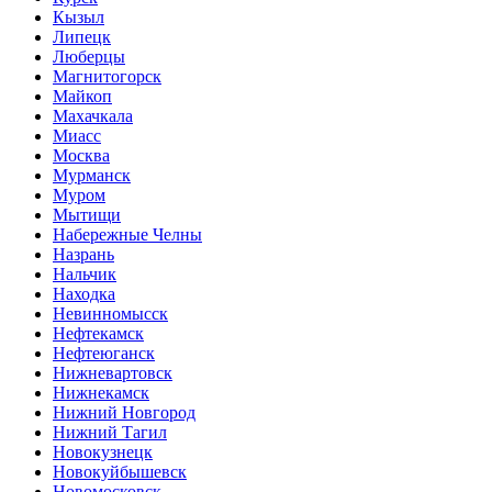
Кызыл
Липецк
Люберцы
Магнитогорск
Майкоп
Махачкала
Миасс
Москва
Мурманск
Муром
Мытищи
Набережные Челны
Назрань
Нальчик
Находка
Невинномысск
Нефтекамск
Нефтеюганск
Нижневартовск
Нижнекамск
Нижний Новгород
Нижний Тагил
Новокузнецк
Новокуйбышевск
Новомосковск