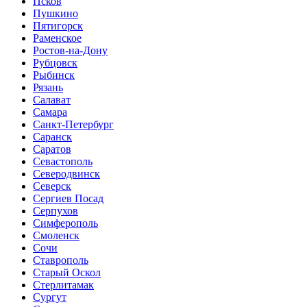
Псков
Пушкино
Пятигорск
Раменское
Ростов-на-Дону
Рубцовск
Рыбинск
Рязань
Салават
Самара
Санкт-Петербург
Саранск
Саратов
Севастополь
Северодвинск
Северск
Сергиев Посад
Серпухов
Симферополь
Смоленск
Сочи
Ставрополь
Старый Оскол
Стерлитамак
Сургут