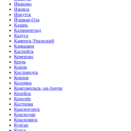
Иваново
Ижевск
Иркутск
Йошкар-Ола
Казань
Калининград
Калуга
Каменск-Уральский
Камышин
Каспийск
Кемерово
Керчь
Киров
Кисловодск
Ковров
Коломна
Комсомольск- на-Амуре
Копейск
Королёв
Кострома
Красногорск
Краснодар
Красноярск
Курган
Курск