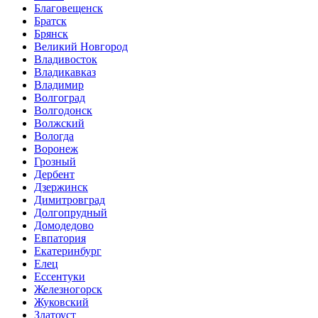
Благовещенск
Братск
Брянск
Великий Новгород
Владивосток
Владикавказ
Владимир
Волгоград
Волгодонск
Волжский
Вологда
Воронеж
Грозный
Дербент
Дзержинск
Димитровград
Долгопрудный
Домодедово
Евпатория
Екатеринбург
Елец
Ессентуки
Железногорск
Жуковский
Златоуст