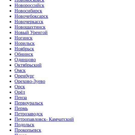
Новороссийск
Новосибирск
Новочебоксарск
Новочеркасск
Новошахтинск
Новый Уренгой
Ногинск
Норильск
Ноябрьск
Обнинск
Одинцово
Октябрьский
Омск
Оренбург
Орехово-Зуево
Орск
Орёл
Пенза
Первоуральск
Пермь
Петрозаводск
Петропавловск- Камчатский
Подольск
Прокопьевск