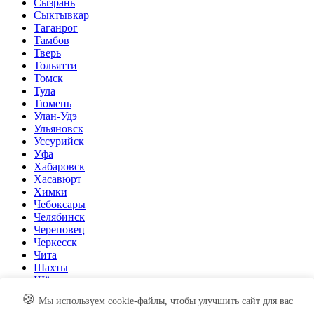
Сызрань
Сыктывкар
Таганрог
Тамбов
Тверь
Тольятти
Томск
Тула
Тюмень
Улан-Удэ
Ульяновск
Уссурийск
Уфа
Хабаровск
Хасавюрт
Химки
Чебоксары
Челябинск
Череповец
Черкесск
Чита
Шахты
Щёлково
Электросталь
🍪
Мы используем cookie-файлы, чтобы улучшить сайт для вас
Элиста