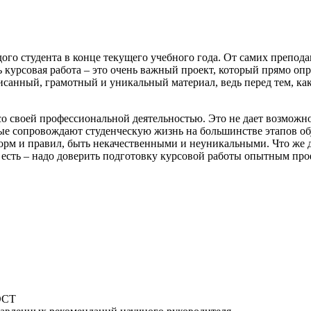
дого студента в конце текущего учебного года. От самих препод
ь курсовая работа – это очень важный проект, который прямо о
санный, грамотный и уникальный материал, ведь перед тем, как
 своей профессиональной деятельностью. Это не дает возможнос
ые сопровождают студенческую жизнь на большинстве этапов обу
орм и правил, быть некачественными и неуникальными. Что же де
 есть – надо доверить подготовку курсовой работы опытным про
ГОСТ