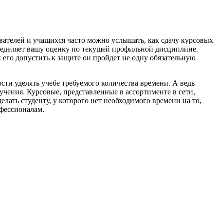
авателей и учащихся часто можно услышать, как сдачу курсовых
пределяет вашу оценку по текущей профильной дисциплине.
 его допустить к защите он пройдет не одну обязательную
ти уделять учебе требуемого количества времени. А ведь
чения. Курсовые, представленные в ассортименте в сети,
лать студенту, у которого нет необходимого времени на то,
фессионалам.