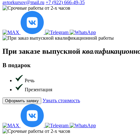
avtorkursov@mail.ru
+7 (922) 666-49-35
При заказе
выпускной
квалификационн
В подарок
Речь
Презентация
Узнать стоимость
Оформить заявку