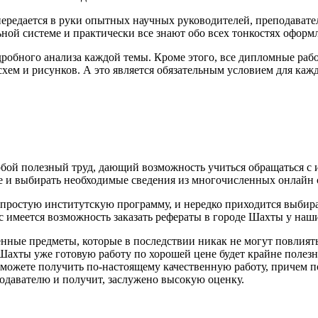
 передается в руки опытных научных руководителей, преподават
ной системе и практически все знают обо всех тонкостях оформл
дробного анализа каждой темы. Кроме этого, все дипломные ра
схем и рисунков. А это является обязательным условием для ка
т собой полезный труд, дающий возможность учиться обращаться 
ке и выбирать необходимые сведения из многочисленных онлайн 
ростую институтскую программу, и нередко приходится выбирать
с имеется возможность заказать рефераты в городе Шахты у наш
нные предметы, которые в последствии никак не могут повлиять
 Шахты уже готовую работу по хорошей цене будет крайне полез
можете получить по-настоящему качественную работу, причем по
подавателю и получит, заслужено высокую оценку.