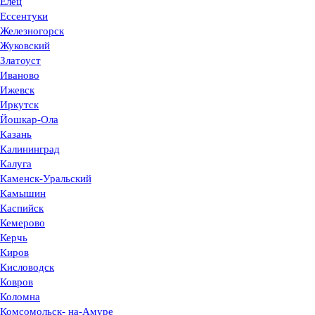
Елец
Ессентуки
Железногорск
Жуковский
Златоуст
Иваново
Ижевск
Иркутск
Йошкар-Ола
Казань
Калининград
Калуга
Каменск-Уральский
Камышин
Каспийск
Кемерово
Керчь
Киров
Кисловодск
Ковров
Коломна
Комсомольск- на-Амуре