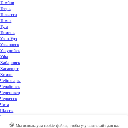
Тамбов
Тверь
Тольятти
Томск
Тула
Тюмень
Улан-Удэ
Ульяновск
Уссурийск
Уфа
Хабаровск
Хасавюрт
Химки
Чебоксары
Челябинск
Череповец
Черкесск
Чита
Шахты
Щёлково
Электросталь
🍪
Мы используем cookie-файлы, чтобы улучшить сайт для вас