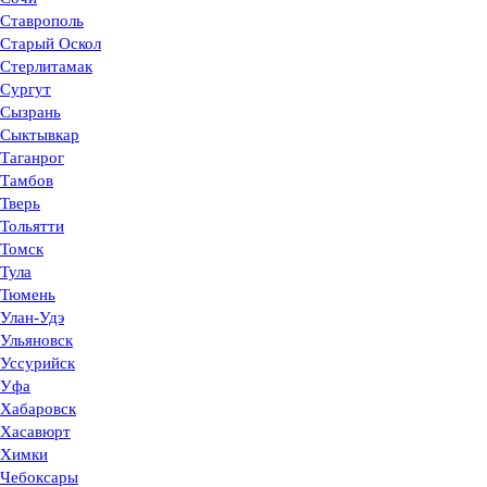
Ставрополь
Старый Оскол
Стерлитамак
Сургут
Сызрань
Сыктывкар
Таганрог
Тамбов
Тверь
Тольятти
Томск
Тула
Тюмень
Улан-Удэ
Ульяновск
Уссурийск
Уфа
Хабаровск
Хасавюрт
Химки
Чебоксары