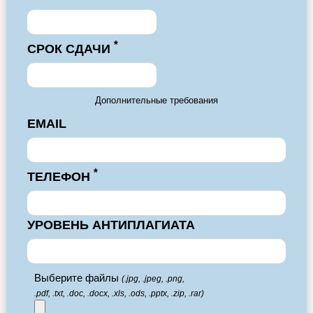
*
СРОК СДАЧИ
Дополнительные требования
EMAIL
*
ТЕЛЕФОН
УРОВЕНЬ АНТИПЛАГИАТА
Выберите файлы
(.jpg, .jpeg, .png,
.pdf, .txt, .doc, .docx, .xls, .ods, .pptx, .zip, .rar)