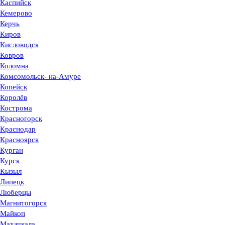
Каспийск
Кемерово
Керчь
Киров
Кисловодск
Ковров
Коломна
Комсомольск- на-Амуре
Копейск
Королёв
Кострома
Красногорск
Краснодар
Красноярск
Курган
Курск
Кызыл
Липецк
Люберцы
Магнитогорск
Майкоп
Махачкала