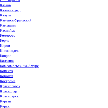
Йошкар-Ола
Казань
Калининград
Калуга
Каменск-Уральский
Камышин
Каспийск
Кемерово
Керчь
Киров
Кисловодск
Ковров
Коломна
Комсомольск- на-Амуре
Копейск
Королёв
Кострома
Красногорск
Краснодар
Красноярск
Курган
Курск