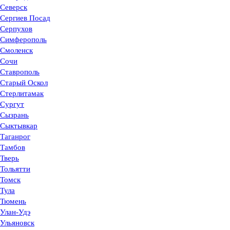
Северск
Сергиев Посад
Серпухов
Симферополь
Смоленск
Сочи
Ставрополь
Старый Оскол
Стерлитамак
Сургут
Сызрань
Сыктывкар
Таганрог
Тамбов
Тверь
Тольятти
Томск
Тула
Тюмень
Улан-Удэ
Ульяновск