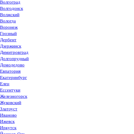
Волгоград
Волгодонск
Волжский
Вологда
Воронеж
Грозный
Дербент
Дзержинск
Димитровград
Долгопрудный
Домодедово
Евпатория
Екатеринбург
Елец
Ессентуки
Железногорск
Жуковский
Златоуст
Иваново
Ижевск
Иркутск